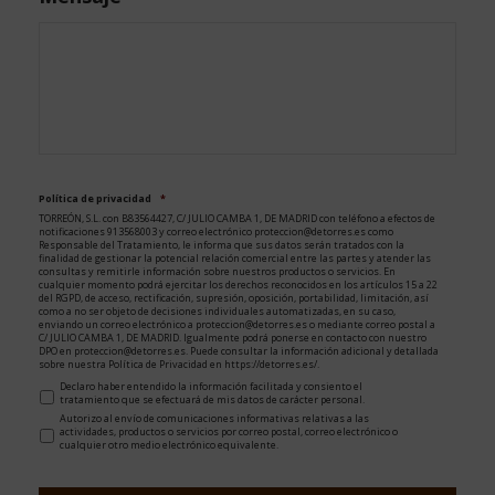
Política de privacidad
*
TORREÓN, S.L. con B83564427, C/ JULIO CAMBA 1, DE MADRID con teléfono a efectos de
notificaciones 913568003 y correo electrónico proteccion@detorres.es como
Responsable del Tratamiento, le informa que sus datos serán tratados con la
finalidad de gestionar la potencial relación comercial entre las partes y atender las
consultas y remitirle información sobre nuestros productos o servicios. En
cualquier momento podrá ejercitar los derechos reconocidos en los artículos 15 a 22
del RGPD, de acceso, rectificación, supresión, oposición, portabilidad, limitación, así
como a no ser objeto de decisiones individuales automatizadas, en su caso,
enviando un correo electrónico a proteccion@detorres.es o mediante correo postal a
C/ JULIO CAMBA 1, DE MADRID. Igualmente podrá ponerse en contacto con nuestro
DPO en proteccion@detorres.es. Puede consultar la información adicional y detallada
sobre nuestra Política de Privacidad en https://detorres.es/.
Declaro haber entendido la información facilitada y consiento el
tratamiento que se efectuará de mis datos de carácter personal.
Autorizo al envío de comunicaciones informativas relativas a las
actividades, productos o servicios por correo postal, correo electrónico o
cualquier otro medio electrónico equivalente.