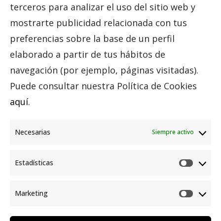
terceros para analizar el uso del sitio web y
mostrarte publicidad relacionada con tus
preferencias sobre la base de un perfil
elaborado a partir de tus hábitos de
navegación (por ejemplo, páginas visitadas).
Puede consultar nuestra Política de Cookies
aquí
.
Necesarias
Siempre activo
Contacta Con La Quinta De Jarama
Estadísticas
Contacta con nosotros para pedir información o
Estadí
disponibilidad…¡ estamos deseando ayudarte
con lo que necesites!
Marketing
Marke
Escribir un mensaje